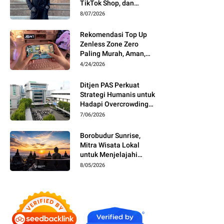
TikTok Shop, dan
Affiliate Marketing
8/07/2026
melalui Personal
Branding
Rekomendasi Top Up
Zenless Zone Zero
Paling Murah, Aman,
dan Cepat
4/24/2026
Ditjen PAS Perkuat
Strategi Humanis untuk
Hadapi Overcrowding
Lapas
7/06/2026
Borobudur Sunrise,
Mitra Wisata Lokal
untuk Menjelajahi
Yogyakarta
8/05/2026