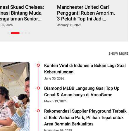
masi Skuad Chelsea:
Manchester United Cari
B
nasi Bintang Muda
Pengganti Ruben Amorim,
T
engalaman Senior
3 Pelatih Top Ini Jadi
D
lang Musim
Kandidat Utama
 06, 2026
January 11, 2026
/2027
SHOW MORE
Konten Viral di Indonesia Bukan Lagi Soal
Keberuntungan
June 30, 2026
Diamond MLBB Langsung Gas! Top Up
Cepat & Aman hanya di VocaGame
March 13, 2026
Rekomendasi Supplier Playground Terbaik
di Bali: Wahana Park, Pilihan Tepat untuk
Area Bermain Berkualitas
November 09, 2025