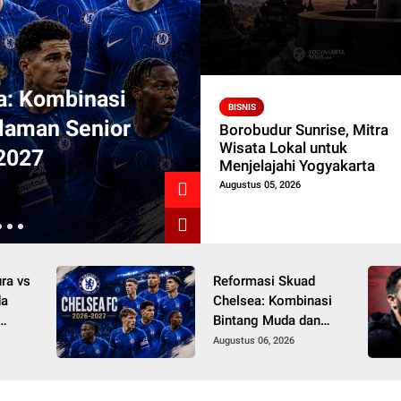
BERITA
a: Kombinasi
WBP Rutan Kanda
BISNIS
laman Senior
Bareng Film Inspi
Borobudur Sunrise, Mitra
Wisata Lokal untuk
2027
Pembinaan Kepri
Menjelajahi Yogyakarta
Augustus 05, 2026
Augustus 01, 2026
ra vs
Reformasi Skuad
da
Chelsea: Kombinasi
Bintang Muda dan
Pengalaman Senior
Augustus 06, 2026
Menjelang Musim
2026/2027