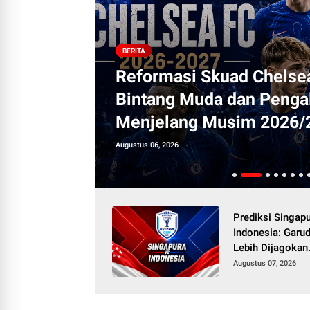
BERITA
Reformasi Skuad Chelse
: Garuda
Bintang Muda dan Penga
Menjelang Musim 2026/
Augustus 06, 2026
Prediksi Singapu
Indonesia: Garu
Lebih Dijagokan
Menang
Augustus 07, 2026