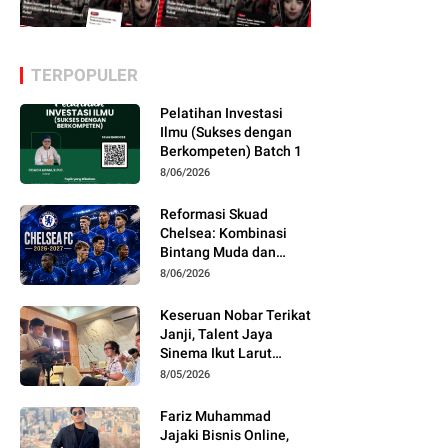
erikut 5 Tim Pabrikan
5 Transfer Pemain
erkuat di Sejarah MotoGP
Termahal Klub Eredivisie
Tahun 2024
ecember 16, 2024
TERPOPULER
December 16, 2024
Pelatihan Investasi
Ilmu (Sukses dengan
Berkompeten) Batch 1
8/06/2026
Reformasi Skuad
Chelsea: Kombinasi
Bintang Muda dan
Pengalaman Senior
8/06/2026
Menjelang Musim
2026/2027
Keseruan Nobar Terikat
Janji, Talent Jaya
Sinema Ikut Larut
dalam Emosi Cerita
8/05/2026
Fariz Muhammad
Jajaki Bisnis Online,