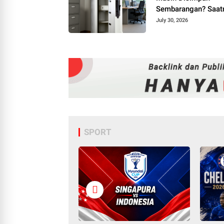
Sembarangan? Saat
Beralih ke Brankas
July 30, 2026
Kantor
SPORT