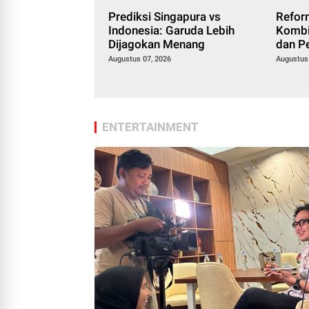
 Pemain
Prediksi Singapura vs
Refor
ub Eredivisie
Indonesia: Garuda Lebih
Kombi
4
Dijagokan Menang
dan P
Menje
24
Augustus 07, 2026
Augustus
2026
ENTERTAINMENT