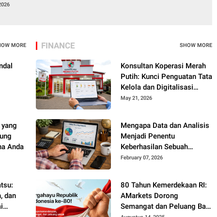
2026
FINANCE
HOW MORE
SHOW MORE
ndal
Konsultan Koperasi Merah
Putih: Kunci Penguatan Tata
Kelola dan Digitalisasi
Koperasi Modern
May 21, 2026
 yang
Mengapa Data dan Analisis
kung
Menjadi Penentu
ha Anda
Keberhasilan Sebuah
Rencana
February 07, 2026
tsu:
80 Tahun Kemerdekaan RI:
, dan
AMarkets Dorong
i
Semangat dan Peluang Baru