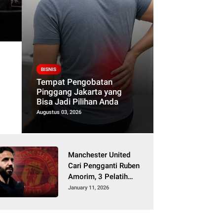
BERITA
ngan Ikuti Nonton
Rutan Ka
ratif sebagai Bagian
Kesehata
BISNIS
Tempat Pengobatan
badian
Warga Bi
Pinggang Jakarta yang
Bisa Jadi Pilihan Anda
July 22, 2026
Augustus 03, 2026
Manchester United
Cari Pengganti Ruben
Amorim, 3 Pelatih
Top Ini Jadi Kandidat
January 11, 2026
Utama