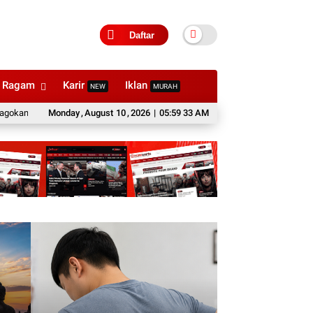
Daftar
Ragam
Karir
Iklan
NEW
MURAH
Fariz Muhammad Jajaki Bisnis Online, TikTok Shop, dan Affiliate Marketing mel
Monday
,
August
10
,
2026
|
05:59 35 AM