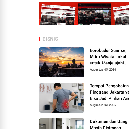
BISNIS
Borobudur Sunrise,
Mitra Wisata Lokal
untuk Menjelajahi
Yogyakarta
Augustus 05, 2026
Tempat Pengobatan
Pinggang Jakarta y
Bisa Jadi Pilihan An
Augustus 03, 2026
Dokumen dan Uang
Masih Disimpan