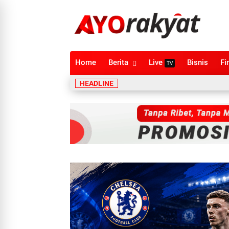
Home
Berita
Live
Bisnis
Fi
TV
HEADLINE