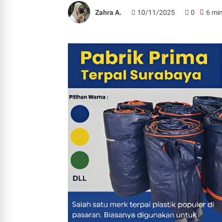
Zahra A.
10/11/2025
0
6 mi