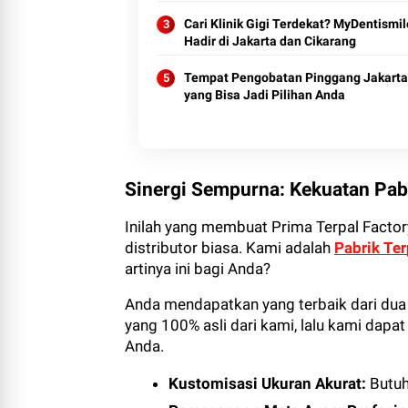
Cari Klinik Gigi Terdekat? MyDentismil
Hadir di Jakarta dan Cikarang
Tempat Pengobatan Pinggang Jakarta
yang Bisa Jadi Pilihan Anda
Sinergi Sempurna: Kekuatan Pab
Inilah yang membuat Prima Terpal Factor
distributor biasa. Kami adalah
Pabrik Te
artinya ini bagi Anda?
Anda mendapatkan yang terbaik dari dua 
yang 100% asli dari kami, lalu kami dapa
Anda.
Kustomisasi Ukuran Akurat:
 Butu