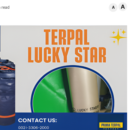
A
n read
A