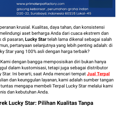
ranan krusial. Kualitas, daya tahan, dan konsistensi
melindungi aset berharga Anda dari cuaca ekstrem dan
k di pasaran,
Lucky Star
telah lama dikenal sebagai salah
mun, pertanyaan selanjutnya yang lebih penting adalah: di
y Star yang 100% asli dengan harga terbaik?
. Kami dengan bangga memposisikan diri bukan hanya
gul dalam kustomisasi, tetapi juga sebagai distributor
Star. Ini berarti, saat Anda mencari tempat
Jual Terpal
ian dan keunggulan layanan, kami adalah sumber tangan
 tuntas mengapa membeli Terpal Lucky Star melalui kami
snis dan kebutuhan Anda.
k Lucky Star: Pilihan Kualitas Tanpa