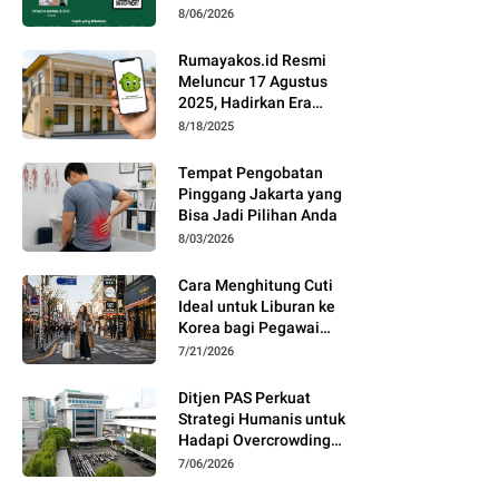
8/06/2026
Rumayakos.id Resmi
Meluncur 17 Agustus
2025, Hadirkan Era
Baru Manajemen Kos di
8/18/2025
Indonesia
Tempat Pengobatan
Pinggang Jakarta yang
Bisa Jadi Pilihan Anda
8/03/2026
Cara Menghitung Cuti
Ideal untuk Liburan ke
Korea bagi Pegawai
Swasta dan PNS
7/21/2026
Ditjen PAS Perkuat
Strategi Humanis untuk
Hadapi Overcrowding
Lapas
7/06/2026