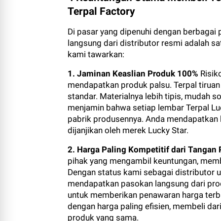
Terpal Factory
Di pasar yang dipenuhi dengan berbagai 
langsung dari distributor resmi adalah s
kami tawarkan:
1. Jaminan Keaslian Produk 100%
Risik
mendapatkan produk palsu. Terpal tiruan 
standar. Materialnya lebih tipis, mudah s
menjamin bahwa setiap lembar Terpal Luck
pabrik produsennya. Anda mendapatkan ku
dijanjikan oleh merek Lucky Star.
2. Harga Paling Kompetitif dari Tangan
pihak yang mengambil keuntungan, membu
Dengan status kami sebagai distributor 
mendapatkan pasokan langsung dari pro
untuk memberikan penawaran harga terb
dengan harga paling efisien, membeli da
produk yang sama.