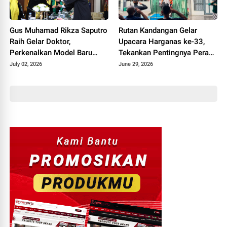
Gus Muhamad Rikza Saputro
Rutan Kandangan Gelar
Raih Gelar Doktor,
Upacara Harganas ke-33,
Perkenalkan Model Baru
Tekankan Pentingnya Peran
Pendidikan Agama Islam
Keluarga dalam Mendidik
July 02, 2026
June 29, 2026
Berbasis Pesantren
Generasi Bangsa