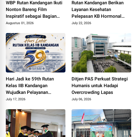
WBP Rutan Kandangan Ikuti
Rutan Kandangan Berikan
Nonton Bareng Film
Layanan Kesehatan
Inspiratif sebagai Bagian
Pelepasan KB Hormonal
Pembinaan Kepribadian
bagi Warga Binaan
Augustus 01, 2026
July 22, 2026
Hari Jadi ke 59th Rutan
Ditjen PAS Perkuat Strategi
Kelas IIB Kandangan
Humanis untuk Hadapi
Wujudkan Pelayanan
Overcrowding Lapas
Pemasyarakatan
July 17, 2026
July 06, 2026