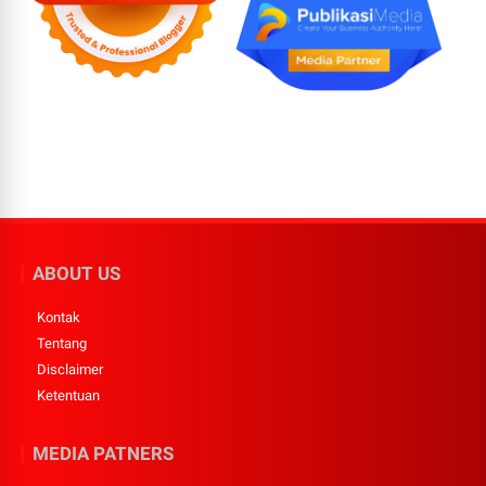
ABOUT US
Kontak
Tentang
Disclaimer
Ketentuan
MEDIA PATNERS