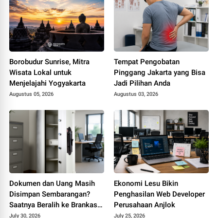
Borobudur Sunrise, Mitra
Tempat Pengobatan
Wisata Lokal untuk
Pinggang Jakarta yang Bisa
Menjelajahi Yogyakarta
Jadi Pilihan Anda
Augustus 05, 2026
Augustus 03, 2026
Dokumen dan Uang Masih
Ekonomi Lesu Bikin
Disimpan Sembarangan?
Penghasilan Web Developer
Saatnya Beralih ke Brankas
Perusahaan Anjlok
Kantor
July 30, 2026
July 25, 2026