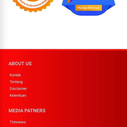
ABOUT US
Kontak
Tentang
Disclaimer
Ketentuan
MEDIA PATNERS
Tirtonews