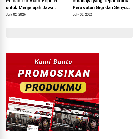
Pilihan Tur Alam Populer
Surabaya yang Tepat untuk
untuk Menjelajah Jawa
Perawatan Gigi dan Senyum
Timur
Lebih Percaya Diri
July 02, 2026
July 02, 2026