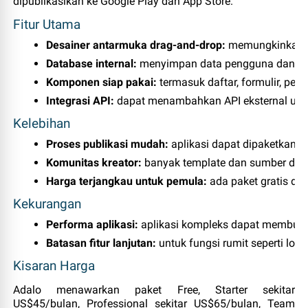
dipublikasikan ke Google Play dan App Store.
Fitur Utama
Desainer antarmuka drag‑and‑drop:
 memungkinkan k
Database internal:
 menyimpan data pengguna dan tra
Komponen siap pakai:
 termasuk daftar, formulir, pem
Integrasi API:
 dapat menambahkan API eksternal unt
Kelebihan
Proses publikasi mudah:
 aplikasi dapat dipaketkan 
Komunitas kreator:
 banyak template dan sumber day
Harga terjangkau untuk pemula:
 ada paket gratis da
Kekurangan
Performa aplikasi:
 aplikasi kompleks dapat membutu
Batasan fitur lanjutan:
 untuk fungsi rumit seperti log
Kisaran Harga
Adalo menawarkan paket Free, Starter sekitar
US$45/bulan, Professional sekitar US$65/bulan, Team