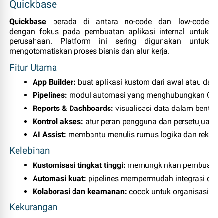
Quickbase
Quickbase
berada di antara no‑code dan low‑code
dengan fokus pada pembuatan aplikasi internal untuk
perusahaan. Platform ini sering digunakan untuk
mengotomatiskan proses bisnis dan alur kerja.
Fitur Utama
App Builder:
 buat aplikasi kustom dari awal atau dari 
Pipelines:
 modul automasi yang menghubungkan Quick
Reports & Dashboards:
 visualisasi data dalam bentuk 
Kontrol akses:
 atur peran pengguna dan persetujuan 
AI Assist:
 membantu menulis rumus logika dan rekome
Kelebihan
Kustomisasi tingkat tinggi:
 memungkinkan pembuatan 
Automasi kuat:
 pipelines mempermudah integrasi dan
Kolaborasi dan keamanan:
 cocok untuk organisasi be
Kekurangan