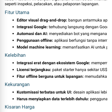
seperti inspeksi, pelacakan, atau pelaporan lapangan.
Fitur Utama
Editor visual drag‑and‑drop:
 bangun antarmuka aplika
Integrasi Google:
 terhubung langsung dengan Google 
Automasi dan AI:
 menyediakan bot yang menganalisis
Penggunaan offline:
 aplikasi berfungsi tanpa interne
Model machine learning:
 memanfaatkan AI untuk predi
Kelebihan
Integrasi erat dengan ekosistem Google:
 mempermud
Licensi terjangkau:
 paket starter hanya sekitar US$5
Fitur offline berguna untuk lapangan:
 memudahkan ope
Kekurangan
Kustomisasi terbatas untuk UI:
 desain aplikasi lebih
Harus menyiapkan data terlebih dahulu:
 pengguna p
Kisaran Harga