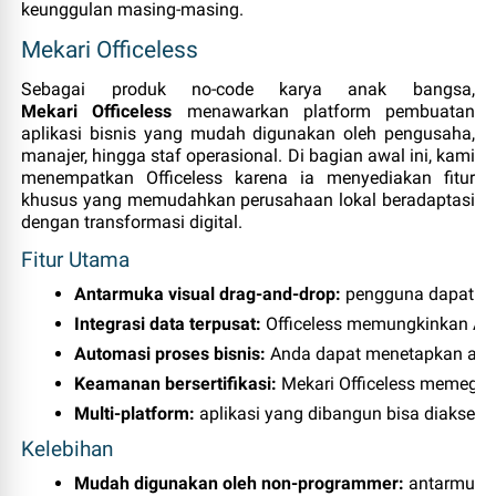
keunggulan masing‑masing.
Mekari Officeless
Sebagai produk no‑code karya anak bangsa,
Mekari Officeless
menawarkan platform pembuatan
aplikasi bisnis yang mudah digunakan oleh pengusaha,
manajer, hingga staf operasional. Di bagian awal ini, kami
menempatkan Officeless karena ia menyediakan fitur
khusus yang memudahkan perusahaan lokal beradaptasi
dengan transformasi digital.
Fitur Utama
Antarmuka visual drag‑and‑drop:
 pengguna dapat me
Integrasi data terpusat:
 Officeless memungkinkan And
Automasi proses bisnis:
 Anda dapat menetapkan atur
Keamanan bersertifikasi:
 Mekari Officeless memega
Multi‑platform:
 aplikasi yang dibangun bisa diakses 
Kelebihan
Mudah digunakan oleh non‑programmer:
 antarmuka 