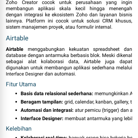
Zoho Creator cocok untuk perusahaan yang ingin
membangun aplikasi skala kecil hingga menengah
dengan integrasi ke ekosistem Zoho dan layanan bisnis
lainnya. Platform ini cocok untuk solusi CRM khusus,
sistem manajemen proyek, atau formulir internal.
Airtable
Airtable
menggabungkan kekuatan spreadsheet dan
database dengan antarmuka berbasis blok. Meski dikenal
sebagai alat kolaborasi data, Airtable juga dapat
digunakan untuk membangun aplikasi sederhana melalui
dan automasi.
Interface Designer
Fitur Utama
Basis data relasional sederhana:
 memungkinkan Anda
Beragam tampilan:
 grid, calendar, kanban, gallery, ti
Automasi dan integrasi:
 atur pemicu (trigger) dan ak
Interface Designer:
 membuat antarmuka yang lebih b
Kelebihan
Kolaborasi real‑time:
 banyak orang bisa bekerja ber