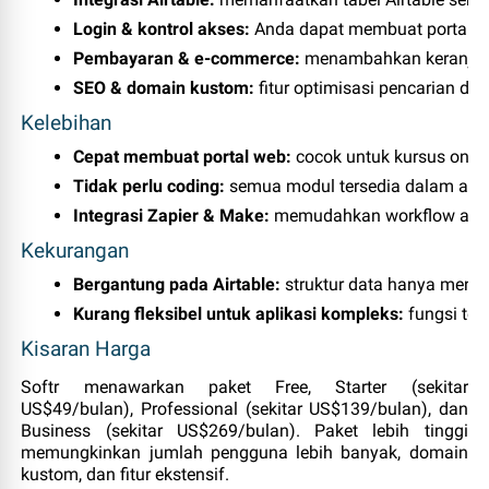
Login & kontrol akses:
 Anda dapat membuat portal a
Pembayaran & e‑commerce:
 menambahkan keranjang
SEO & domain kustom:
 fitur optimisasi pencarian d
Kelebihan
Cepat membuat portal web:
 cocok untuk kursus onlin
Tidak perlu coding:
 semua modul tersedia dalam ant
Integrasi Zapier & Make:
 memudahkan workflow aut
Kekurangan
Bergantung pada Airtable:
 struktur data hanya menga
Kurang fleksibel untuk aplikasi kompleks:
 fungsi te
Kisaran Harga
Softr menawarkan paket Free, Starter (sekitar
US$49/bulan), Professional (sekitar US$139/bulan), dan
Business (sekitar US$269/bulan). Paket lebih tinggi
memungkinkan jumlah pengguna lebih banyak, domain
kustom, dan fitur ekstensif.